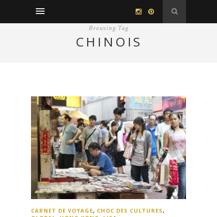
Browsing Tag
CHINOIS
CARNET DE VOYAGE
,
CHOC DES CULTURES
,