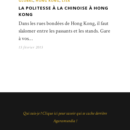
GLOBAL
,
HONG KONG
,
LISA
LA POLITESSE À LA CHINOISE À HONG
KONG
Dans les rues bondées de Hong Kong, il faut
slalomer entre les passants et les stands. Gare
à vos…
15 février 2015
Qui suis-je ? Clique ici pour savoir qui se cache derrière
Agaramundia !