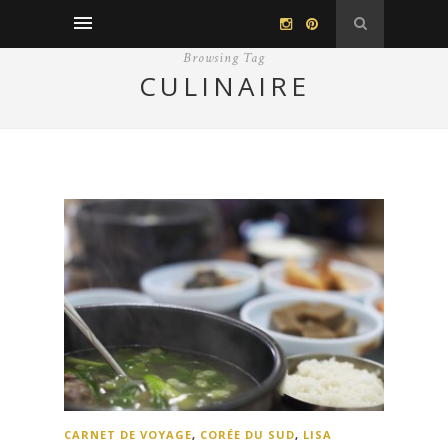
Browsing Tag
CULINAIRE
CARNET DE VOYAGE
,
CORÉE DU SUD
,
LISA