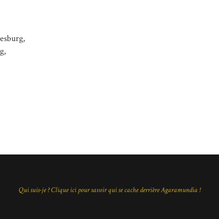
nesburg,
g,
Qui suis-je ? Clique ici pour savoir qui se cache derrière Agaramundia !