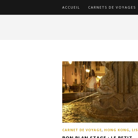
ACCUEIL
CARNETS DE VOYAGES
CARNET DE VOYAGE
,
HONG KONG
,
LI
BON PLAN STAGE : LE PETIT