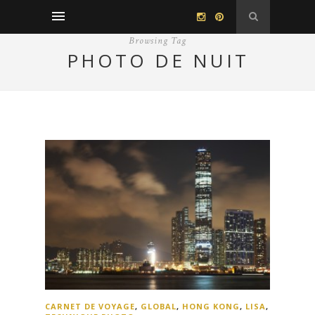
Browsing Tag
PHOTO DE NUIT
CARNET DE VOYAGE
,
GLOBAL
,
HONG KONG
,
LISA
,