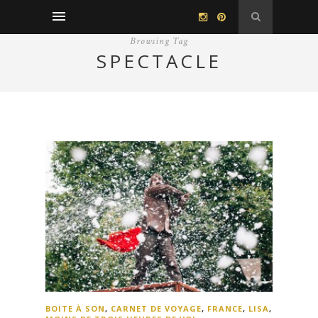
Browsing Tag
SPECTACLE
BOITE À SON
,
CARNET DE VOYAGE
,
FRANCE
,
LISA
,