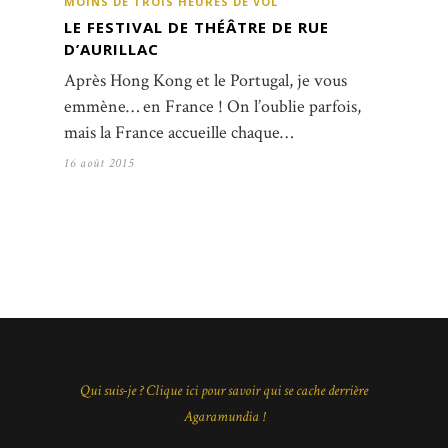
MOINS DE TROIS HEURES DE VOL
LE FESTIVAL DE THÉÂTRE DE RUE
D’AURILLAC
Après Hong Kong et le Portugal, je vous
emmène… en France ! On l’oublie parfois,
mais la France accueille chaque…
16 août 2015
Qui suis-je ? Clique ici pour savoir qui se cache derrière
Agaramundia !