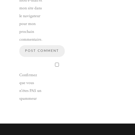
mon e-mail et
mon site dans
le navigateur
pour mon
prochain
commentaire.
Confirmez
que vous
n'êtes PAS un
spammeur