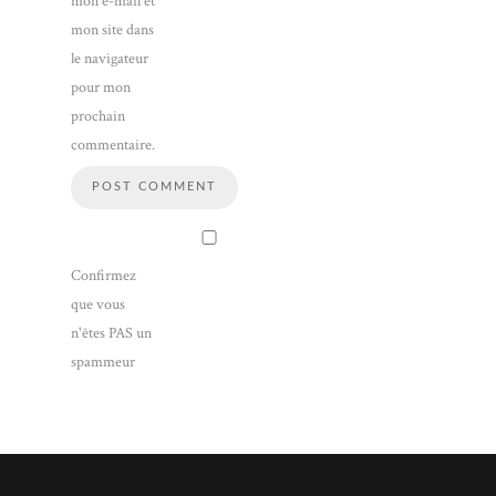
mon e-mail et
mon site dans
le navigateur
pour mon
prochain
commentaire.
Confirmez
que vous
n'êtes PAS un
spammeur