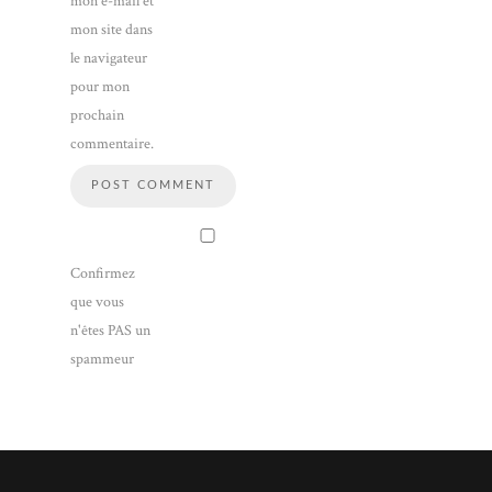
mon e-mail et
mon site dans
le navigateur
pour mon
prochain
commentaire.
Confirmez
que vous
n'êtes PAS un
spammeur