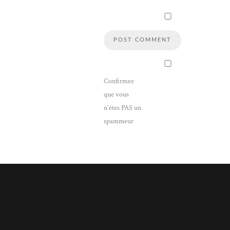
Confirmez
que vous
n'êtes PAS un
spammeur