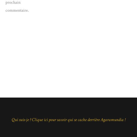
prochain
commentaire.
Qui suis-je ? Clique ici pour savoir qui se cache derrière Agaramundia !