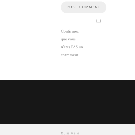
Confirmez
que vous
n'êtes PAS un
spammeur
©Lisa Melia