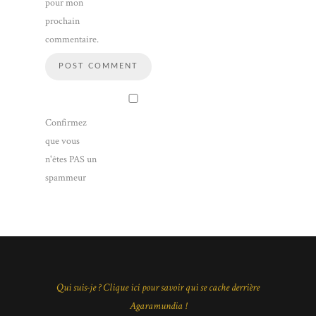
pour mon
prochain
commentaire.
Confirmez
que vous
n'êtes PAS un
spammeur
Qui suis-je ? Clique ici pour savoir qui se cache derrière
Agaramundia !