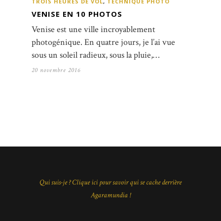
TROIS HEURES DE VOL
,
TECHNIQUE PHOTO
VENISE EN 10 PHOTOS
Venise est une ville incroyablement
photogénique. En quatre jours, je l’ai vue
sous un soleil radieux, sous la pluie,…
20 novembre 2016
Qui suis-je ? Clique ici pour savoir qui se cache derrière
Agaramundia !