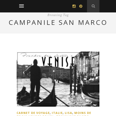
Browsing Tag
CAMPANILE SAN MARCO
CARNET DE VOYAGE
,
ITALIE
,
LISA
,
MOINS DE