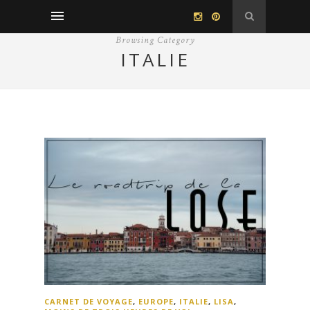
Browsing Category
ITALIE
CARNET DE VOYAGE
,
EUROPE
,
ITALIE
,
LISA
,