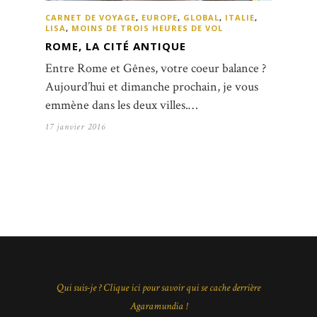
CARNET DE VOYAGE
,
EUROPE
,
GLOBAL
,
ITALIE
,
LISA
,
MOINS DE TROIS HEURES DE VOL
ROME, LA CITÉ ANTIQUE
Entre Rome et Gênes, votre coeur balance ?
Aujourd’hui et dimanche prochain, je vous
emmène dans les deux villes.…
17 janvier 2016
Qui suis-je ? Clique ici pour savoir qui se cache derrière
Agaramundia !