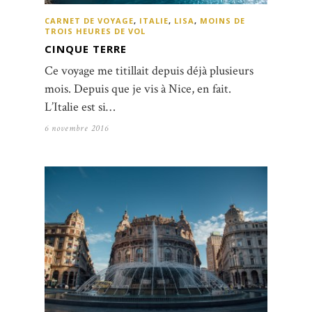
CARNET DE VOYAGE
,
ITALIE
,
LISA
,
MOINS DE
TROIS HEURES DE VOL
CINQUE TERRE
Ce voyage me titillait depuis déjà plusieurs
mois. Depuis que je vis à Nice, en fait.
L’Italie est si…
6 novembre 2016