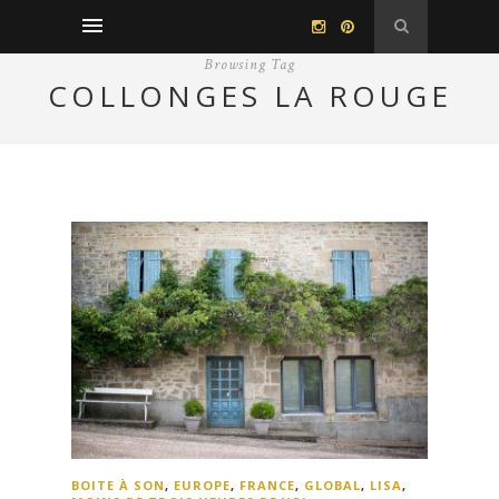
Browsing Tag
COLLONGES LA ROUGE
BOITE À SON
,
EUROPE
,
FRANCE
,
GLOBAL
,
LISA
,