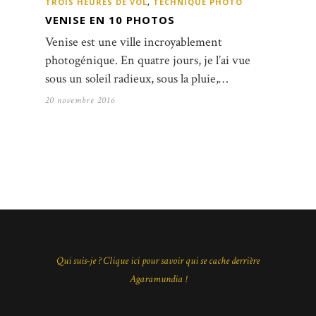
TROIS HEURES DE VOL
,
TECHNIQUE PHOTO
VENISE EN 10 PHOTOS
Venise est une ville incroyablement
photogénique. En quatre jours, je l’ai vue
sous un soleil radieux, sous la pluie,…
20 novembre 2016
Qui suis-je ? Clique ici pour savoir qui se cache derrière
Agaramundia !