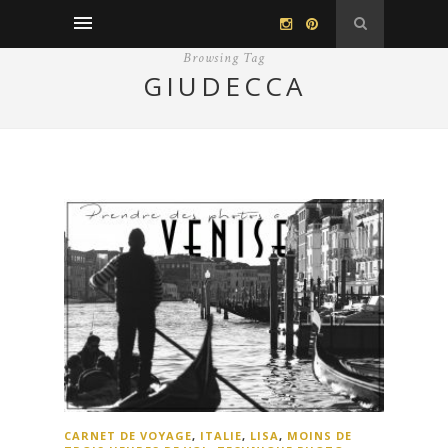
Browsing Tag
GIUDECCA
CARNET DE VOYAGE
,
ITALIE
,
LISA
,
MOINS DE