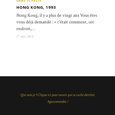
DANS LE PASSÉ
HONG KONG, 1993
Hong Kong, il y a plus de vingt ans Vous êtes
vous déjà demandé : « c’était comment, cet
endroit,…
17 mai 2015
Qui suis-je ? Clique ici pour savoir qui se cache derrière
Agaramundia !