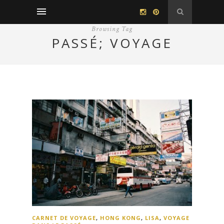
Browsing Tag
PASSÉ; VOYAGE
CARNET DE VOYAGE
,
HONG KONG
,
LISA
,
VOYAGE