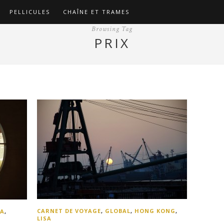
PELLICULES
CHAÎNE ET TRAMES
Browsing Tag
PRIX
CARNET DE VOYAGE
,
GLOBAL
,
HONG KONG
,
SA
,
LISA