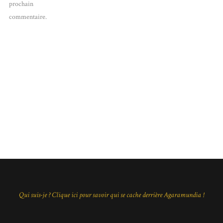
prochain
commentaire.
Qui suis-je ? Clique ici pour savoir qui se cache derrière Agaramundia !