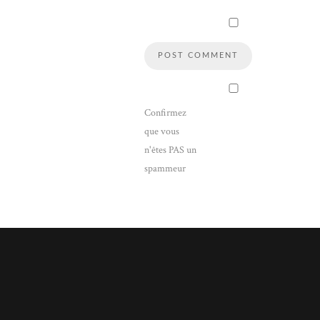
Confirmez
que vous
n'êtes PAS un
spammeur