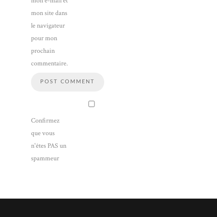
mon e-mail et
mon site dans
le navigateur
pour mon
prochain
commentaire.
Confirmez
que vous
n'êtes PAS un
spammeur