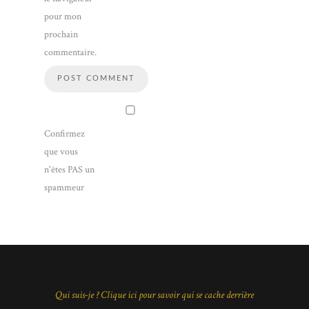
pour mon
prochain
commentaire.
Confirmez
que vous
n'êtes PAS un
spammeur
Qui suis-je ? Clique ici pour savoir qui se cache derrière