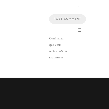
Confirmez
que vous
n'êtes PAS un
spammeur