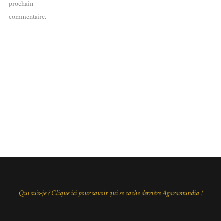
prochain
commentaire.
Qui suis-je ? Clique ici pour savoir qui se cache derrière Agaramundia !