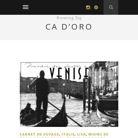
Browsing Tag
CA D’ORO
CARNET DE VOYAGE
,
ITALIE
,
LISA
,
MOINS DE