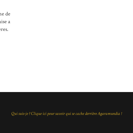
ne de
ise a
res.
Qui suis-je ? Clique ici pour savoir qui se cache derrière Agaramundia !