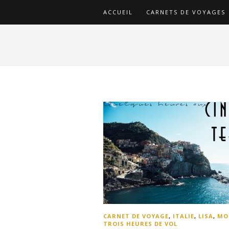
ACCUEIL
CARNETS DE VOYAGES
CARNET DE VOYAGE
,
ITALIE
,
LISA
,
MO
TROIS HEURES DE VOL